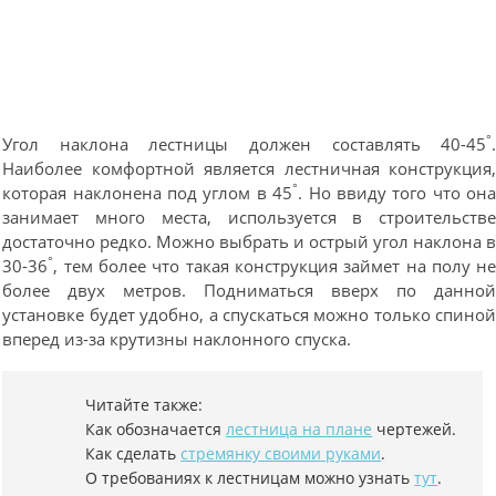
°
Угол наклона лестницы должен составлять 40-45
Наиболее комфортной является лестничная конструкция
°
которая наклонена под углом в 45
. Но ввиду того что он
занимает много места, используется в строительств
достаточно редко. Можно выбрать и острый угол наклона 
°
30-36
, тем более что такая конструкция займет на полу н
более двух метров. Подниматься вверх по данно
установке будет удобно, а спускаться можно только спино
вперед из-за крутизны наклонного спуска.
Читайте также:
Как обозначается
лестница на плане
чертежей.
Как сделать
стремянку своими руками
.
О
требованиях к лестницам можно узнать
тут
.