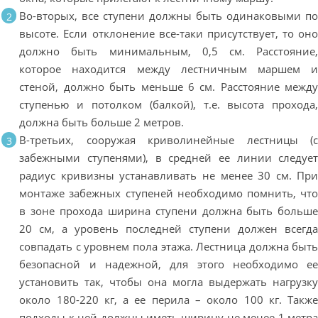
Во-вторых, все ступени должны быть одинаковыми п
высоте. Если отклонение все-таки присутствует, то он
должно быть минимальным, 0,5 см. Расстояние
которое находится между лестничным маршем 
стеной, должно быть меньше 6 см. Расстояние межд
ступенью и потолком (балкой), т.е. высота прохода
должна быть больше 2 метров.
В-третьих, сооружая криволинейные лестницы (
забежными ступенями), в средней ее линии следуе
радиус кривизны устанавливать не менее 30 см. Пр
монтаже забежных ступеней необходимо помнить, чт
в зоне прохода ширина ступени должна быть больш
20 см, а уровень последней ступени должен всегд
совпадать с уровнем пола этажа. Лестница должна быт
безопасной и надежной, для этого необходимо е
установить так, чтобы она могла выдержать нагрузк
около 180-220 кг, а ее перила – около 100 кг. Такж
подходы к ней должны иметь ширину не менее 1 метр