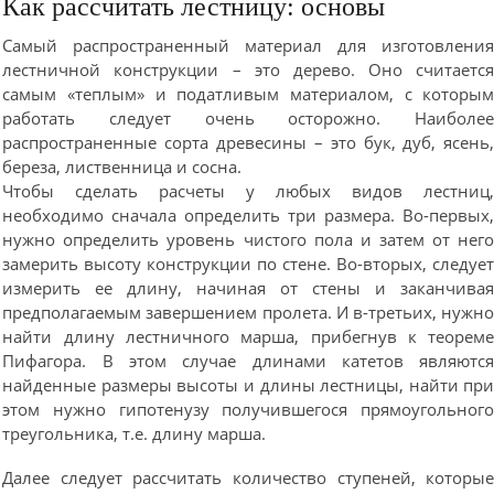
Как рассчитать лестницу: основы
Самый распространенный материал для изготовлени
лестничной конструкции – это дерево. Оно считаетс
самым «теплым» и податливым материалом, с которы
работать следует очень осторожно. Наиболе
распространенные сорта древесины – это бук, дуб, ясень
береза, лиственница и сосна.
Чтобы сделать расчеты у любых видов лестниц
необходимо сначала определить три размера. Во-первых
нужно определить уровень чистого пола и затем от нег
замерить высоту конструкции по стене. Во-вторых, следуе
измерить ее длину, начиная от стены и заканчива
предполагаемым завершением пролета. И в-третьих, нужн
найти длину лестничного марша, прибегнув к теорем
Пифагора. В этом случае длинами катетов являютс
найденные размеры высоты и длины лестницы, найти пр
этом нужно гипотенузу получившегося прямоугольног
треугольника, т.е. длину марша.
Далее следует рассчитать количество ступеней, которы