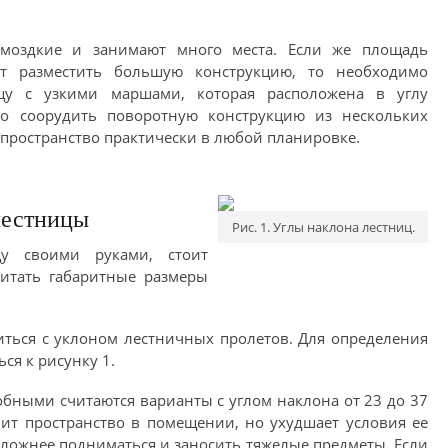
омоздкие и занимают много места. Если же площадь
т разместить большую конструкцию, то необходимо
ицу с узкими маршами, которая расположена в углу
о соорудить поворотную конструкцию из нескольких
 пространство практически в любой планировке.
лестницы
Рис. 1. Углы наклона лестниц.
цу своими руками, стоит
читать габаритные размеры
иться с уклоном лестничных пролетов. Для определения
ся к рисунку 1.
обными считаются варианты с углом наклона от 23 до 37
мит пространство в помещении, но ухудшает условия ее
сложнее подниматься и заносить тяжелые предметы. Если