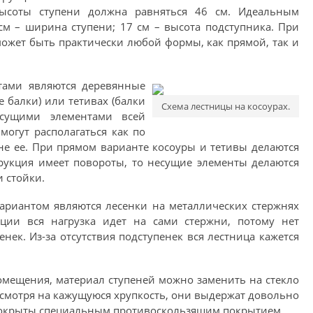
соты ступени должна равняться 46 см. Идеальным
см – ширина ступени; 17 см – высота подступника. При
может быть практически любой формы, как прямой, так и
тами являются деревянные
 балки) или тетивах (балки
Схема лестницы на косоурах.
есущими элементами всей
могут располагаться как по
ине ее. При прямом варианте косоуры и тетивы делаются
трукция имеет повороты, то несущие элементы делаются
и стойки.
ариантом являются лесенки на металлических стержнях
ции вся нагрузка идет на сами стержни, потому нет
нек. Из-за отсутствия подступенек вся лестница кажется
помещения, материал ступеней можно заменить на стекло
есмотря на кажущуюся хрупкость, они выдержат довольно
покрыты специальным противоскользящим покрытием.