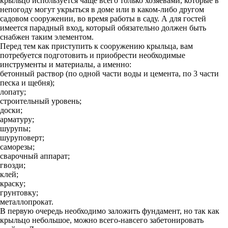
крыльцо используется чаще всего только хозяевами, которые в
непогоду могут укрыться в доме или в каком-либо другом
садовом сооружении, во время работы в саду. А для гостей
имеется парадный вход, который обязательно должен быть
снабжен таким элементом.
Перед тем как приступить к сооружению крыльца, вам
потребуется подготовить и приобрести необходимые
инструменты и материалы, а именно:
бетонный раствор (по одной части воды и цемента, по 3 части
песка и щебня);
лопату;
строительный уровень;
доски;
арматуру;
шурупы;
шуруповерт;
саморезы;
сварочный аппарат;
гвозди;
клей;
краску;
грунтовку;
металлопрокат.
В первую очередь необходимо заложить фундамент, но так как
крыльцо небольшое, можно всего-навсего забетонировать