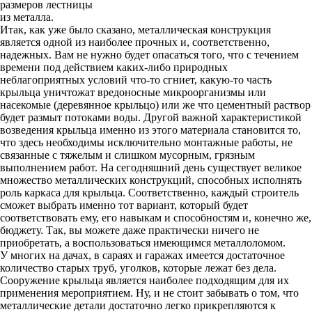
размеров лестницы
из металла.
Итак, как уже было сказано, металлическая конструкция
является одной из наиболее прочных и, соответственно,
надежных. Вам не нужно будет опасаться того, что с течением
времени под действием каких-либо природных
неблагоприятных условий что-то сгниет, какую-то часть
крыльца уничтожат вредоносные микроорганизмы или
насекомые (деревянное крыльцо) или же что цементный раствор
будет размыт потоками воды. Другой важной характеристикой
возведения крыльца именно из этого материала становится то,
что здесь необходимы исключительно монтажные работы, не
связанные с тяжелым и слишком мусорным, грязным
выполнением работ. На сегодняшний день существует великое
множество металлических конструкций, способных исполнять
роль каркаса для крыльца. Соответственно, каждый строитель
сможет выбрать именно тот вариант, который будет
соответствовать ему, его навыкам и способностям и, конечно же,
бюджету. Так, вы можете даже практически ничего не
приобретать, а воспользоваться имеющимся металлоломом.
У многих на дачах, в сараях и гаражах имеется достаточное
количество старых труб, уголков, которые лежат без дела.
Сооружение крыльца является наиболее подходящим для их
применения мероприятием. Ну, и не стоит забывать о том, что
металлические детали достаточно легко прикрепляются к