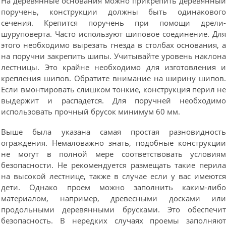
На деревянные основания можно прикрепить деревянны
поручень, конструкции должны быть одинаковог
сечения. Крепится поручень при помощи дрели
шуруповерта. Часто используют шиповое соединение. Дл
этого необходимо вырезать гнезда в столбах основания, 
на поручни закрепить шипы. Учитывайте уровень наклон
лестницы. Это крайне необходимо для изготовления 
крепления шипов. Обратите внимание на ширину шипов
Если вмонтировать слишком тонкие, конструкция перил н
выдержит и распадется. Для поручней необходим
использовать прочный брусок минимум 60 мм.
Выше была указана самая простая разновидност
ограждения. Немаловажно знать, подобные конструкци
не могут в полной мере соответствовать условия
безопасности. Не рекомендуется размещать такие перил
на высокой лестнице, также в случае если у вас имеютс
дети. Однако проем можно заполнить каким-либ
материалом, например, древесными досками ил
продольными деревянными брусками. Это обеспечи
безопасность. В нередких случаях проемы заполняю