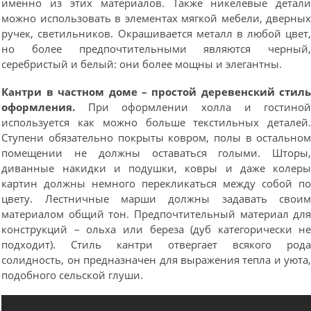
именно из этих материалов. Также никелевые детал
можно использовать в элементах мягкой мебели, дверны
ручек, светильников. Окрашивается металл в любой цвет
но более предпочтительными являются черный
серебристый и белый: они более мощны и элегантны.
Кантри в частном доме – простой деревенский стил
оформления.
При оформлении холла и гостино
используется как можно больше текстильных деталей
Ступени обязательно покрыты ковром, полы в остально
помещении не должны оставаться голыми. Шторы
диванные накидки и подушки, ковры и даже колер
картин должны немного перекликаться между собой п
цвету. Лестничные марши должны задавать свои
материалом общий тон. Предпочтительный материал дл
конструкций – ольха или береза (дуб категорически н
подходит). Стиль кантри отвергает всякого род
солидность, он предназначен для выражения тепла и уюта
подобного сельской глуши.