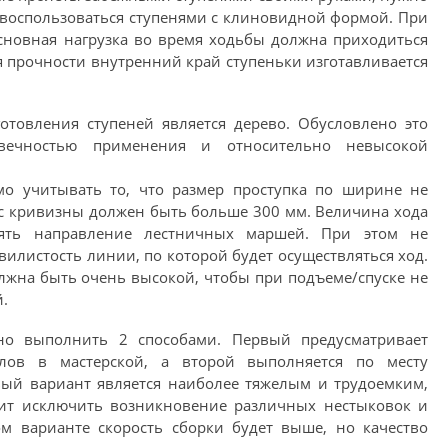
 воспользоваться ступенями с клиновидной формой. При
сновная нагрузка во время ходьбы должна приходиться
 прочности внутренний край ступеньки изготавливается
товления ступеней является дерево. Обусловлено это
овечностью применения и относительно невысокой
о учитывать то, что размер проступка по ширине не
с кривизны должен быть больше 300 мм. Величина хода
ять направление лестничных маршей. При этом не
илистость линии, по которой будет осуществляться ход.
олжна быть очень высокой, чтобы при подъеме/спуске не
.
о выполнить 2 способами. Первый предусматривает
злов в мастерской, а второй выполняется по месту
вый вариант является наиболее тяжелым и трудоемким,
лит исключить возникновение различных нестыковок и
ом варианте скорость сборки будет выше, но качество